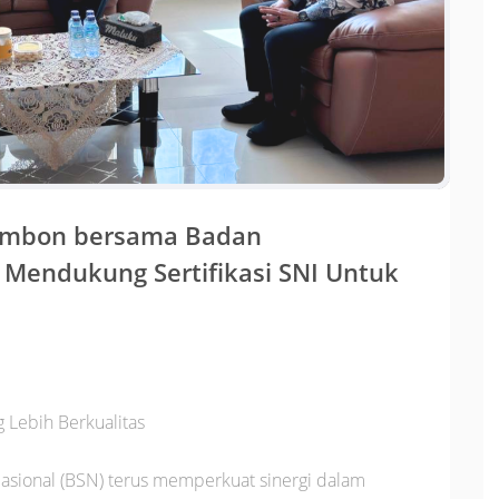
I Ambon bersama Badan
 Mendukung Sertifikasi SNI Untuk
g Lebih Berkualitas
sional (BSN) terus memperkuat sinergi dalam