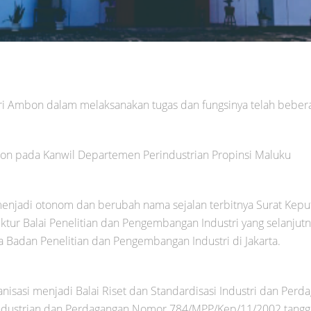
stri Ambon dalam melaksanakan tugas dan fungsinya telah beber
bon pada Kanwil Departemen Perindustrian Propinsi Maluku
 menjadi otonom dan berubah nama sejalan terbitnya Surat Kep
tur Balai Penelitian dan Pengembangan Industri yang selanjutny
Badan Penelitian dan Pengembangan Industri di Jakarta.
anisasi menjadi Balai Riset dan Standardisasi Industri dan Perd
rindustrian dan Perdagangan Nomor 784/MPP/Kep/11/2002 tang