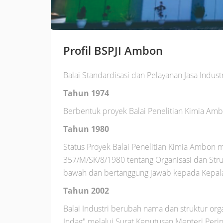
Profil BSPJI Ambon
Balai Standardisasi dan Pelayanan Jasa Indu
Tahun 1974
Berbentuk proyek Balai Penelitian Kimia Am
Tahun 1980
Status Proyek Balai Penelitian Kimia Ambon
357/M/SK/8/1980 tentang Organisasi dan Struk
bawah dan bertanggung jawab kepada Kepala 
Tahun 2002
Balai Industri berubah nama dan struktur org
Indag" melalui Surat Keputusan Menteri Pe