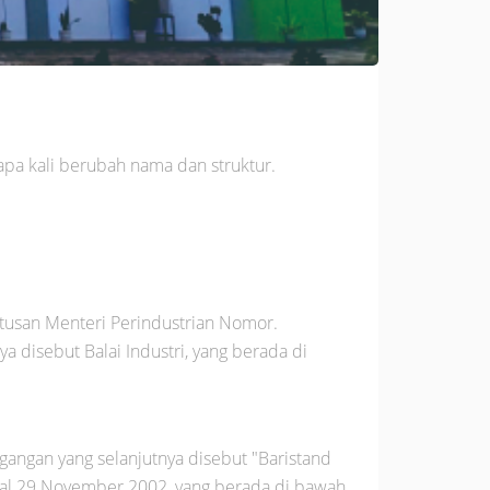
apa kali berubah nama dan struktur.
utusan Menteri Perindustrian Nomor.
a disebut Balai Industri, yang berada di
agangan yang selanjutnya disebut "Baristand
gal 29 November 2002, yang berada di bawah