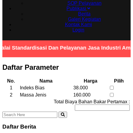
SOP Pelayanan
Publikasi
Berita
Galeri Kegiatan
Kontak Kami
Login
lai Standardisasi Dan Pelayanan Jasa Industri Am
Daftar Parameter
No.
Nama
Harga
Pilih
1
Indeks Bias
38.000
2
Massa Jenis
160.000
Total Biaya Bahan Bakar Pertamax :
Daftar Berita