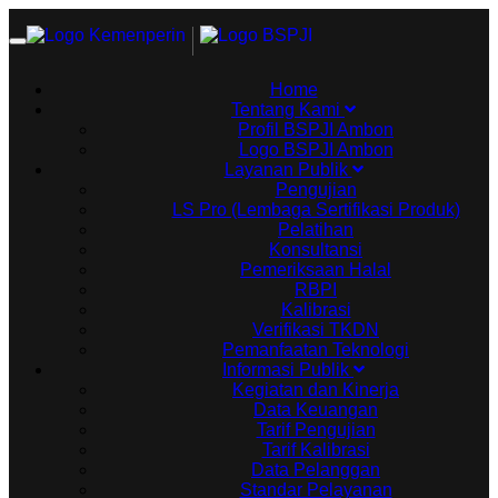
Toggle
navigation
Home
Tentang Kami
Profil BSPJI Ambon
Logo BSPJI Ambon
Layanan Publik
Pengujian
LS Pro (Lembaga Sertifikasi Produk)
Pelatihan
Konsultansi
Pemeriksaan Halal
RBPI
Kalibrasi
Verifikasi TKDN
Pemanfaatan Teknologi
Informasi Publik
Kegiatan dan Kinerja
Data Keuangan
Tarif Pengujian
Tarif Kalibrasi
Data Pelanggan
Standar Pelayanan