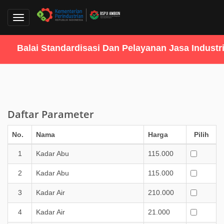
Toggle
navigation
Balai Standardisasi Dan Pelayanan Jasa Industri
Daftar Parameter
No.
Nama
Harga
Pilih
1
Kadar Abu
115.000
2
Kadar Abu
115.000
3
Kadar Air
210.000
4
Kadar Air
21.000