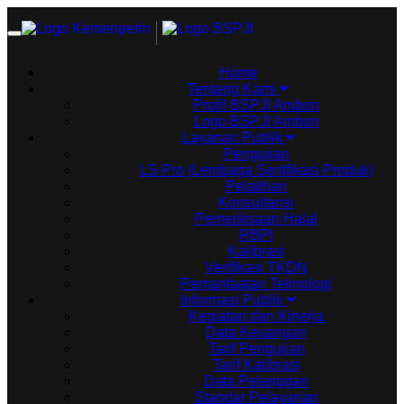
Toggle
navigation
Home
Tentang Kami
Profil BSPJI Ambon
Logo BSPJI Ambon
Layanan Publik
Pengujian
LS Pro (Lembaga Sertifikasi Produk)
Pelatihan
Konsultansi
Pemeriksaan Halal
RBPI
Kalibrasi
Verifikasi TKDN
Pemanfaatan Teknologi
Informasi Publik
Kegiatan dan Kinerja
Data Keuangan
Tarif Pengujian
Tarif Kalibrasi
Data Pelanggan
Standar Pelayanan