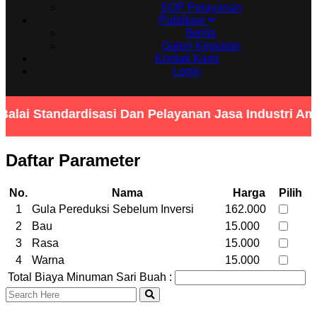
SOP Pelayanan
Publikasi
Berita
Galeri Kegiatan
Kontak Kami
Login
alai Standardisasi Dan Pelayanan Jasa Industri A
Daftar Parameter
No.
Nama
Harga
Pilih
1
Gula Pereduksi Sebelum Inversi
162.000
2
Bau
15.000
3
Rasa
15.000
4
Warna
15.000
Total Biaya Minuman Sari Buah :