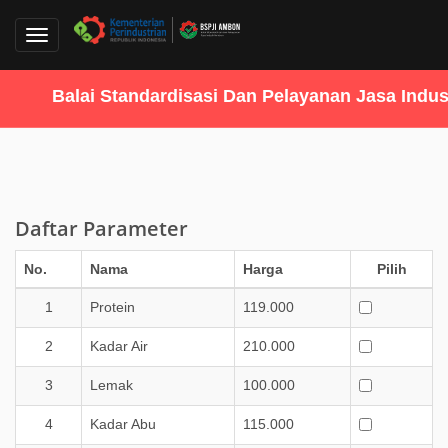
Toggle
navigation
Balai Standardisasi Dan Pelayanan Jasa Indust
Daftar Parameter
No.
Nama
Harga
Pilih
1
Protein
119.000
2
Kadar Air
210.000
3
Lemak
100.000
4
Kadar Abu
115.000