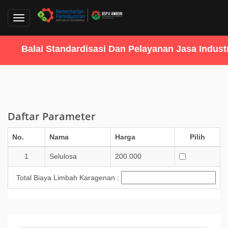
Toggle
navigation
Balai Standardisasi Dan Pelayanan Jasa Industr
Daftar Parameter
No.
Nama
Harga
Pilih
1
Selulosa
200.000
Total Biaya Limbah Karagenan :