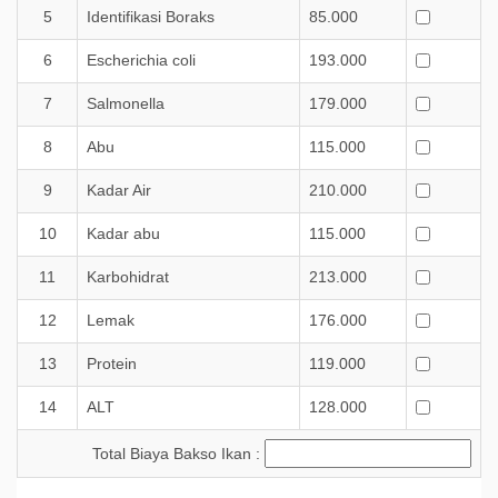
5
Identifikasi Boraks
85.000
6
Escherichia coli
193.000
7
Salmonella
179.000
8
Abu
115.000
9
Kadar Air
210.000
10
Kadar abu
115.000
11
Karbohidrat
213.000
12
Lemak
176.000
13
Protein
119.000
14
ALT
128.000
Total Biaya Bakso Ikan :