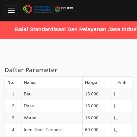
Toggle
navigation
Balai Standardisasi Dan Pelayanan Jasa Industr
Daftar Parameter
No.
Nama
Harga
Pilih
1
Bau
15.000
2
Rasa
15.000
3
Warna
15.000
4
Identifikasi Formalin
60.000