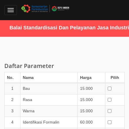
Toggle
navigation
Balai Standardisasi Dan Pelayanan Jasa Industri
Daftar Parameter
No.
Nama
Harga
Pilih
1
Bau
15.000
2
Rasa
15.000
3
Warna
15.000
4
Identifikasi Formalin
60.000