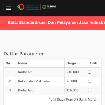
Toggle
navigation
Balai Standardisasi Dan Pelayanan Jasa Industri
Daftar Parameter
No.
Nama
Harga
Pilih
1
Kadar air
210.000
2
Kekentalan/Viskositas
76.000
3
Kadar Abu
115.000
Total Biaya Kopi Biji Salak Merah :