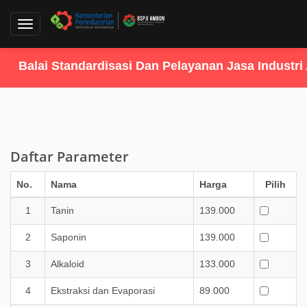
Toggle
navigation
Balai Standardisasi Dan Pelayanan Jasa Industri 
Daftar Parameter
No.
Nama
Harga
Pilih
1
Tanin
139.000
2
Saponin
139.000
3
Alkaloid
133.000
4
Ekstraksi dan Evaporasi
89.000