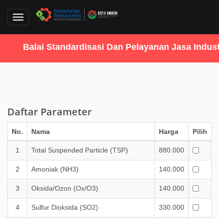
Toggle
navigation
Balai Standardisasi Dan Pelayanan Jasa Industr
Daftar Parameter
No.
Nama
Harga
Pilih
1
Total Suspended Particle (TSP)
880.000
2
Amoniak (NH3)
140.000
3
Oksida/Ozon (Ox/O3)
140.000
4
Sulfur Dioksida (SO2)
330.000