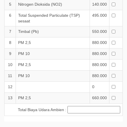
5
Nitrogen Dioksida (NO2)
140.000
6
Total Suspended Particulate (TSP)
495.000
sesaat
7
Timbal (Pb)
550.000
8
PM 2,5
880.000
9
PM 10
880.000
10
PM 2,5
880.000
11
PM 10
880.000
12
0
13
PM 2,5
660.000
Total Biaya Udara Ambien :