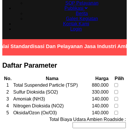
SOP Pelayanan
Publikasi
Berita
Galeri Kegiatan
Kontak Kami
Login
lai Standardisasi Dan Pelayanan Jasa Industri Am
Daftar Parameter
No.
Nama
Harga
Pilih
1
Total Suspended Particle (TSP)
880.000
2
Sulfur Dioksida (SO2)
330.000
3
Amoniak (NH3)
140.000
4
Nitrogen Dioksida (NO2)
140.000
5
Oksida/Ozon (Ox/O3)
140.000
Total Biaya Udara Ambien Roadside :