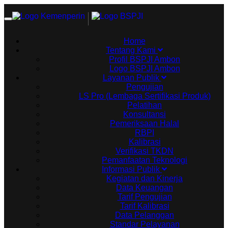
Toggle
navigation
Home
Tentang Kami
Profil BSPJI Ambon
Logo BSPJI Ambon
Layanan Publik
Pengujian
LS Pro (Lembaga Sertifikasi Produk)
Pelatihan
Konsultansi
Pemeriksaan Halal
RBPI
Kalibrasi
Verifikasi TKDN
Pemanfaatan Teknologi
Informasi Publik
Kegiatan dan Kinerja
Data Keuangan
Tarif Pengujian
Tarif Kalibrasi
Data Pelanggan
Standar Pelayanan