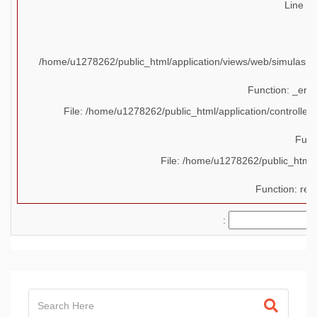
Line N
B
/home/u1278262/public_html/application/views/web/simulasi_
Function: _err
File: /home/u1278262/public_html/application/controlle
Func
File: /home/u1278262/public_html/
Function: req
: