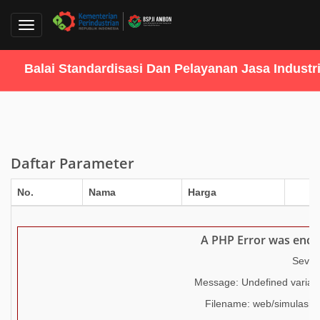
Toggle
navigation
Balai Standardisasi Dan Pelayanan Jasa Industri
Daftar Parameter
No.
Nama
Harga
T
A PHP Error was enc
Severi
Message: Undefined variabl
Filename: web/simulasi_