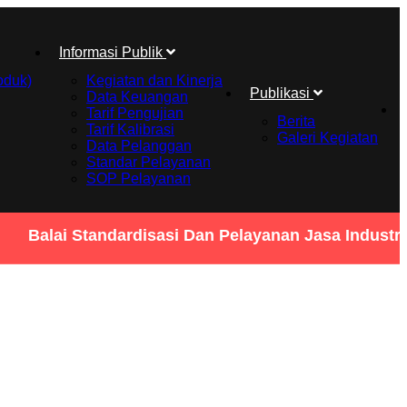
Informasi Publik
oduk)
Kegiatan dan Kinerja
Publikasi
Data Keuangan
Tarif Pengujian
Berita
Tarif Kalibrasi
Galeri Kegiatan
Data Pelanggan
Standar Pelayanan
SOP Pelayanan
Balai Standardisasi Dan Pelayanan Jasa Industri