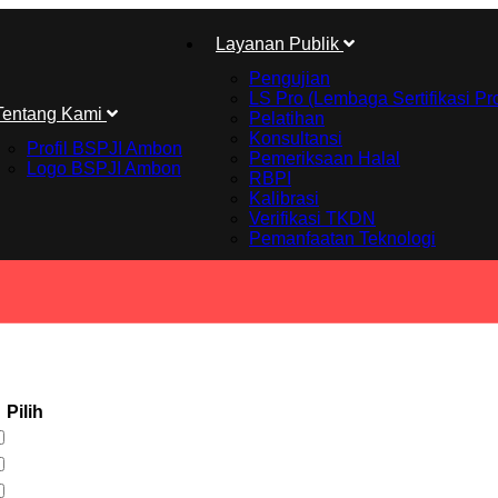
Layanan Publik
Pengujian
LS Pro (Lembaga Sertifikasi Pr
Tentang Kami
Pelatihan
Konsultansi
Profil BSPJI Ambon
Pemeriksaan Halal
Logo BSPJI Ambon
RBPI
Kalibrasi
Verifikasi TKDN
Pemanfaatan Teknologi
Pilih