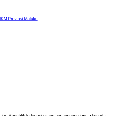
IKM Provinsi Maluku
strian Republik Indonesia yang bertanggung jawab kepada