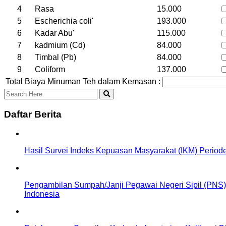
4
Rasa
15.000
5
Escherichia coli'
193.000
6
Kadar Abu'
115.000
7
kadmium (Cd)
84.000
8
Timbal (Pb)
84.000
9
Coliform
137.000
Total Biaya Minuman Teh dalam Kemasan :
Daftar Berita
Hasil Survei Indeks Kepuasan Masyarakat (IKM) Period
Pengambilan Sumpah/Janji Pegawai Negeri Sipil (PNS) 
Indonesia