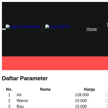
Home
Toggle
navigation
Daftar Parameter
No.
Nama
Harga
1
Alt
128.000
2
Warna'
15.000
3
Bau
15.000