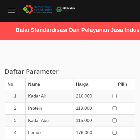
Toggle
navigation
Balai Standardisasi Dan Pelayanan Jasa Industr
Daftar Parameter
No.
Nama
Harga
Pilih
1
Kadar Air
210.000
2
Protein
119.000
3
Kadar Abu
115.000
4
Lemak
176.000