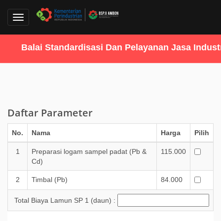
Toggle
navigation
Balai Standardisasi Dan Pelayanan Jasa Industr
Daftar Parameter
No.
Nama
Harga
Pilih
1
Preparasi logam sampel padat (Pb &
115.000
Cd)
2
Timbal (Pb)
84.000
Total Biaya Lamun SP 1 (daun) :