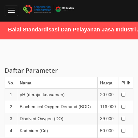
Toggle
navigation
alai Standardisasi Dan Pelayanan Jasa Industri A
Daftar Parameter
No.
Nama
Harga
Pilih
1
pH (derajat keasaman)
20.000
2
Biochemical Oxygen Demand (BOD)
116.000
3
Disolved Oxygen (DO)
39.000
4
Kadmium (Cd)
50.000