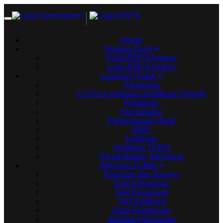
Toggle
navigation
Home
Tentang Kami
Profil BSPJI Ambon
Logo BSPJI Ambon
Layanan Publik
Pengujian
LS Pro (Lembaga Sertifikasi Produk)
Pelatihan
Konsultansi
Pemeriksaan Halal
RBPI
Kalibrasi
Verifikasi TKDN
Pemanfaatan Teknologi
Informasi Publik
Kegiatan dan Kinerja
Data Keuangan
Tarif Pengujian
Tarif Kalibrasi
Data Pelanggan
Standar Pelayanan