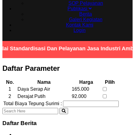
SOP Pelayanan
Publikasi
Berita
Galeri Kegiatan
Kontak Kami
Login
lai Standardisasi Dan Pelayanan Jasa Industri Am
Daftar Parameter
No.
Nama
Harga
Pilih
1
Daya Serap Air
165.000
2
Derajat Putih
92.000
Total Biaya Tepung Surimi :
Daftar Berita