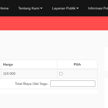
Home
Tentang Kami
Layanan Publik
Informasi Pu
Harga
Pilih
119.000
Total Biaya Ulat Sagu :