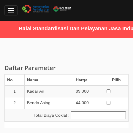
Toggle
navigation
Balai Standardisasi Dan Pelayanan Jasa Indus
Daftar Parameter
No.
Nama
Harga
Pilih
1
Kadar Air
89.000
2
Benda Asing
44.000
Total Biaya Coklat :