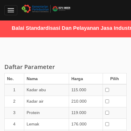
Toggle
navigation
Balai Standardisasi Dan Pelayanan Jasa Industri
Daftar Parameter
No.
Nama
Harga
Pilih
1
Kadar abu
115.000
2
Kadar air
210.000
3
Protein
119.000
4
Lemak
176.000