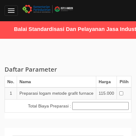
Toggle
navigation
Balai Standardisasi Dan Pelayanan Jasa Industr
Daftar Parameter
No.
Nama
Harga
Pilih
1
Preparasi logam metode grafit furnace
115.000
Total Biaya Preparasi :