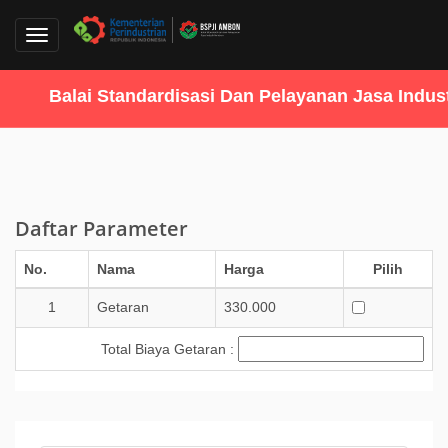
Toggle
navigation
Balai Standardisasi Dan Pelayanan Jasa Industr
Daftar Parameter
No.
Nama
Harga
Pilih
1
Getaran
330.000
Total Biaya Getaran :