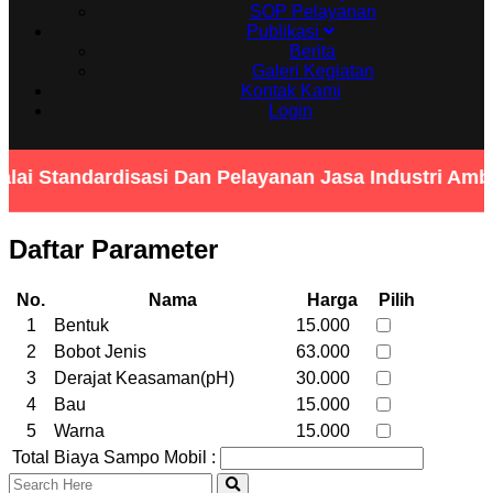
SOP Pelayanan
Publikasi
Berita
Galeri Kegiatan
Kontak Kami
Login
lai Standardisasi Dan Pelayanan Jasa Industri Am
Daftar Parameter
No.
Nama
Harga
Pilih
1
Bentuk
15.000
2
Bobot Jenis
63.000
3
Derajat Keasaman(pH)
30.000
4
Bau
15.000
5
Warna
15.000
Total Biaya Sampo Mobil :