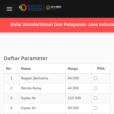
Toggle
navigation
Balai Standardisasi Dan Pelayanan Jasa Industri
Daftar Parameter
No.
Nama
Harga
Pilih
1
Bagian Berhama
44.000
2
Benda Asing
44.000
3
Kadar Air
210.000
4
Kadar Air
89.000