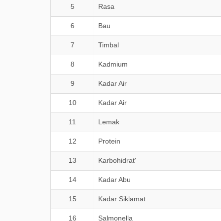
5
Rasa
6
Bau
7
Timbal
8
Kadmium
9
Kadar Air
10
Kadar Air
11
Lemak
12
Protein
13
Karbohidrat'
14
Kadar Abu
15
Kadar Siklamat
16
Salmonella