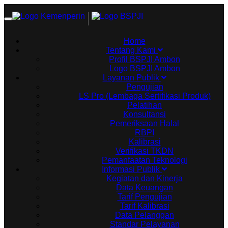
Toggle
navigation
Home
Tentang Kami
Profil BSPJI Ambon
Logo BSPJI Ambon
Layanan Publik
Pengujian
LS Pro (Lembaga Sertifikasi Produk)
Pelatihan
Konsultansi
Pemeriksaan Halal
RBPI
Kalibrasi
Verifikasi TKDN
Pemanfaatan Teknologi
Informasi Publik
Kegiatan dan Kinerja
Data Keuangan
Tarif Pengujian
Tarif Kalibrasi
Data Pelanggan
Standar Pelayanan