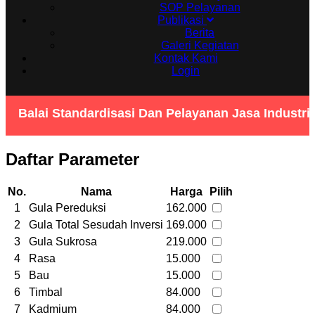
SOP Pelayanan
Publikasi
Berita
Galeri Kegiatan
Kontak Kami
Login
Balai Standardisasi Dan Pelayanan Jasa Industr
Daftar Parameter
No.
Nama
Harga
Pilih
1
Gula Pereduksi
162.000
2
Gula Total Sesudah Inversi
169.000
3
Gula Sukrosa
219.000
4
Rasa
15.000
5
Bau
15.000
6
Timbal
84.000
7
Kadmium
84.000