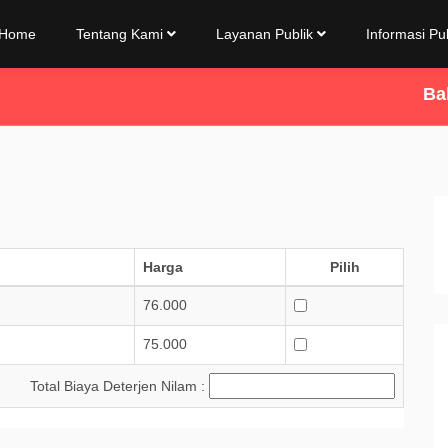
Home
Tentang Kami
Layanan Publik
Informasi Pu
Balai St
Harga
Pilih
76.000
75.000
Total Biaya Deterjen Nilam :