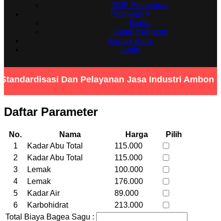
SOP Pelayanan
Publikasi
Berita
Galeri Kegiatan
Kontak Kami
Login
Standardisasi Dan Pelayanan Jasa Industri Ambon 
Daftar Parameter
No.
Nama
Harga
Pilih
1
Kadar Abu Total
115.000
2
Kadar Abu Total
115.000
3
Lemak
100.000
4
Lemak
176.000
5
Kadar Air
89.000
6
Karbohidrat
213.000
Total Biaya Bagea Sagu :