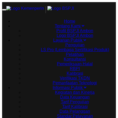
Toggle
navigation
Home
Tentang Kami
Profil BSPJI Ambon
Logo BSPJI Ambon
Layanan Publik
Pengujian
LS Pro (Lembaga Sertifikasi Produk)
Pelatihan
Konsultansi
Pemeriksaan Halal
RBPI
Kalibrasi
Verifikasi TKDN
Pemanfaatan Teknologi
Informasi Publik
Kegiatan dan Kinerja
Data Keuangan
Tarif Pengujian
Tarif Kalibrasi
Data Pelanggan
Standar Pelayanan