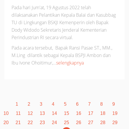
Pada hari Jum'at, 19 Agustus 2022 telah
dilaksanakan Pelantikan Kepala Balai dan Kasubbag
TU di Lingkungan BSKJI Kemenperin oleh Bapak
Dody Widodo Sekretaris Jenderal Kementerian
Perindustrian RI secara virtual.
Pada acara tersebut, Bapak Ransi Pasae ST., MM.,
M.Ling dilantik sebagai Kepala BSPJI Ambon dan
Ibu Ivone Ohoitimur,…
selengkapnya
1
2
3
4
5
6
7
8
9
10
11
12
13
14
15
16
17
18
19
20
21
22
23
24
25
26
27
28
29