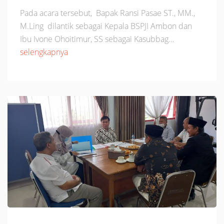
Pada acara tersebut, Bapak Ransi Pasae ST., MM.,
M.Ling dilantik sebagai Kepala BSPJI Ambon dan
Ibu Ivone Ohoitimur, SS sebagai Kasubbag…
selengkapnya