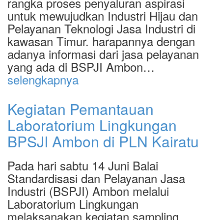
rangka proses penyaluran aspirasi
untuk mewujudkan Industri Hijau dan
Pelayanan Teknologi Jasa Industri di
kawasan Timur. harapannya dengan
adanya informasi dari jasa pelayanan
yang ada di BSPJI Ambon…
selengkapnya
Kegiatan Pemantauan
Laboratorium Lingkungan
BPSJI Ambon di PLN Kairatu
Pada hari sabtu 14 Juni Balai
Standardisasi dan Pelayanan Jasa
Industri (BSPJI) Ambon melalui
Laboratorium Lingkungan
melaksanakan kegiatan sampling