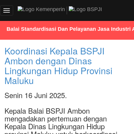
Toggle
navigation
Balai Standardisasi Dan Pelayanan Jasa Industr
Koordinasi Kepala BSPJI
Ambon dengan Dinas
Lingkungan Hidup Provinsi
Maluku
Senin 16 Juni 2025.
Kepala Balai BSPJI Ambon
mengadakan pertemuan dengan
Kepala Dinas Lingkungan Hidup
provinsi Maluku untuk berkoordinasi