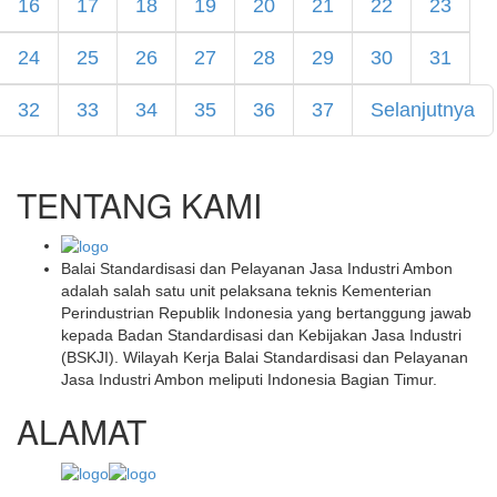
16
17
18
19
20
21
22
23
24
25
26
27
28
29
30
31
32
33
34
35
36
37
Selanjutnya
TENTANG KAMI
Balai Standardisasi dan Pelayanan Jasa Industri Ambon
adalah salah satu unit pelaksana teknis Kementerian
Perindustrian Republik Indonesia yang bertanggung jawab
kepada Badan Standardisasi dan Kebijakan Jasa Industri
(BSKJI). Wilayah Kerja Balai Standardisasi dan Pelayanan
Jasa Industri Ambon meliputi Indonesia Bagian Timur.
ALAMAT