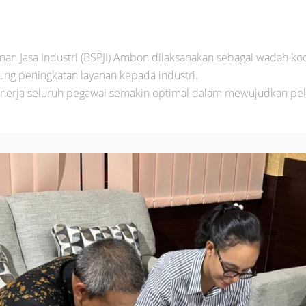
nan Jasa Industri (BSPJI) Ambon dilaksanakan sebagai wadah koo
ng peningkatan layanan kepada industri.
n kinerja seluruh pegawai semakin optimal dalam mewujudkan p