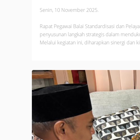
Senin, 10 November 2025.
Rapat Pegawai Balai Standardisasi dan Pelaya
penyusunan langkah strategis dalam menduku
Melalui kegiatan ini, diharapkan sinergi da