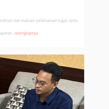
rdinasi dan evaluasi pelaksanaan tugas, serta
elayanan…
selengkapnya