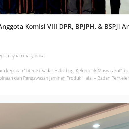
 Anggota Komisi VIII DPR, BPJPH, & BSPJI 
percayaan masyarakat.
am kegiatan “Literasi Sadar Halal bagi Kelompok Masyarakat”, be
mbinaan dan Pengawasan Jaminan Produk Halal – Badan Penyele