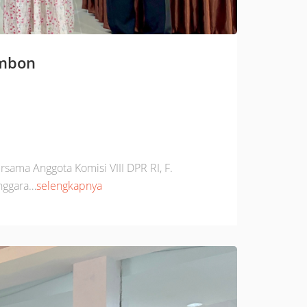
Ambon
rsama Anggota Komisi VIII DPR RI, F.
nggara…
selengkapnya