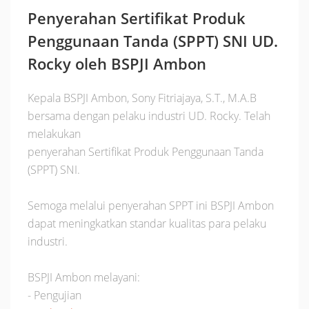
Penyerahan Sertifikat Produk
Penggunaan Tanda (SPPT) SNI UD.
Rocky oleh BSPJI Ambon
Kepala BSPJI Ambon, Sony Fitriajaya, S.T., M.A.B
bersama dengan pelaku industri UD. Rocky. Telah
melakukan
penyerahan Sertifikat Produk Penggunaan Tanda
(SPPT) SNI.
Semoga melalui penyerahan SPPT ini BSPJI Ambon
dapat meningkatkan standar kualitas para pelaku
industri.
BSPJI Ambon melayani:
- Pengujian