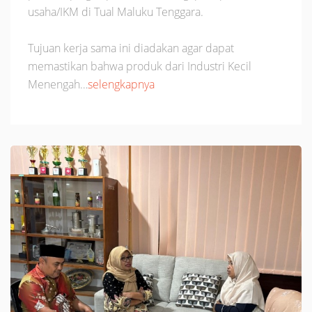
usaha/IKM di Tual Maluku Tenggara.
Tujuan kerja sama ini diadakan agar dapat
memastikan bahwa produk dari Industri Kecil
Menengah…
selengkapnya