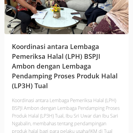
Koordinasi antara Lembaga
Pemeriksa Halal (LPH) BSPJI
Ambon dengan Lembaga
Pendamping Proses Produk Halal
(LP3H) Tual
Koordinasi antara Lembaga Pemeriksa Halal (LPH)
BSPJI Ambon dengan Lembaga Pendamping Proses
Produk Halal (LP3H) Tual, Ibu Sri Uwar dan Ibu Sari
Ngabalin, membahas tentang pendampingan
produk halal bagi para pelaku usaha/IKM di Tual