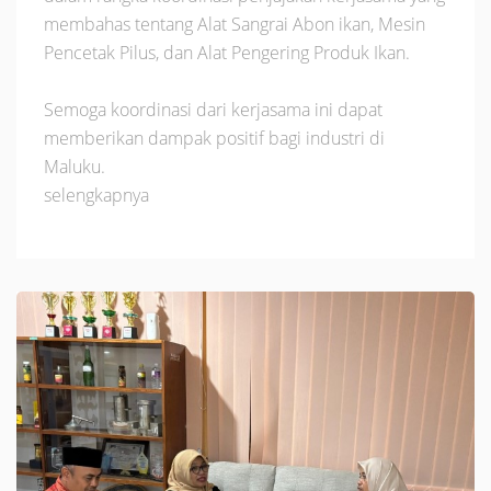
membahas tentang Alat Sangrai Abon ikan, Mesin
Pencetak Pilus, dan Alat Pengering Produk Ikan.
Semoga koordinasi dari kerjasama ini dapat
memberikan dampak positif bagi industri di
Maluku.
selengkapnya